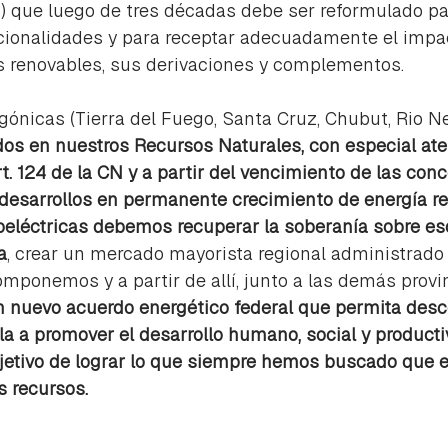
) que luego de tres décadas debe ser reformulado par
cionalidades y para receptar adecuadamente el impac
s renovables, sus derivaciones y complementos.
gónicas (Tierra del Fuego, Santa Cruz, Chubut, Rio 
os en nuestros Recursos Naturales, con especial aten
rt. 124 de la CN y a partir del vencimiento de las con
s desarrollos en permanente crecimiento de energía re
oeléctricas debemos recuperar la soberanía sobre eso
a
, crear un mercado mayorista regional administrado 
omponemos y a partir de allí, junto a las demás provi
n nuevo acuerdo energético federal que permita desce
rla a promover el desarrollo humano, social y producti
jetivo de lograr lo que siempre hemos buscado que e
s recursos.