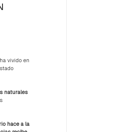
N
ha vivido en 
stado 
s naturales 
s 
io hace a la 
cias recibe 