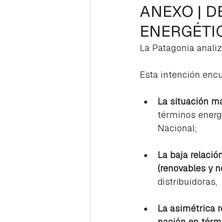
ANEXO | 
ENERGÉTI
La Patagonia analiz
Esta intención enc
La situación ma
términos energé
Nacional;
La baja relació
(renovables y 
distribuidoras,
La asimétrica r
nación en térmi