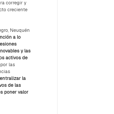
a corregir y 
to creciente 
Negro, Neuquén 
ción a lo 
cesiones 
novables y las 
s activos de 
por las 
ncias 
ntralizar la 
vos de las 
s poner valor 