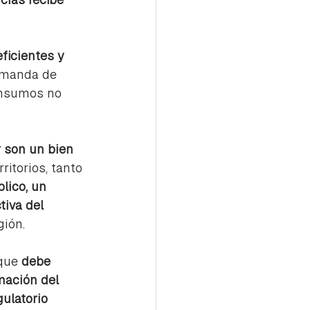
ficientes y 
emanda de 
onsumos no 
r son un bien 
ritorios, tanto 
lico, un 
iva del 
gión.
que 
debe 
mación del 
ulatorio 